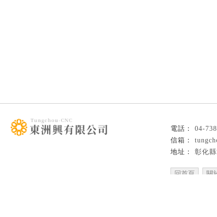
04-73
tungc
彰化縣
回首頁
關