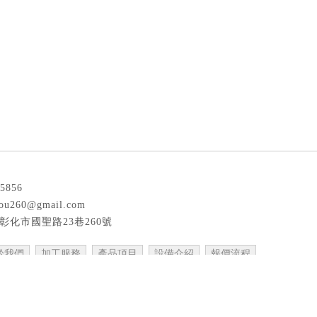
85856
hou260@gmail.com
彰化市國聖路23巷260號
於我們
加工服務
產品項目
設備介紹
報價流程
CNC加工廠
彰化CNC加工廠
員林CNC加工廠
精密加